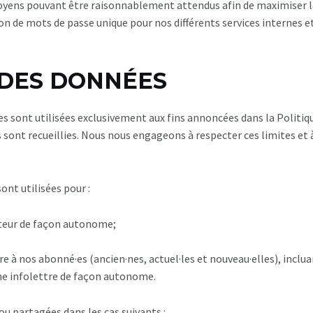
ens pouvant être raisonnablement attendus afin de maximiser 
tion de mots de passe unique pour nos différents services internes e
N DES DONNÉES
 sont utilisées exclusivement aux fins annoncées dans la Politique
s sont recueillies. Nous nous engageons à respecter ces limites et 
nt utilisées pour :
teur de façon autonome;
 nos abonné·es (ancien·nes, actuel·les et nouveau·elles), incluan
ne infolettre de façon autonome.
 partagées dans les cas suivants :