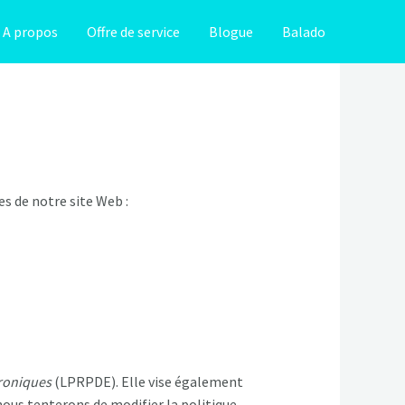
A propos
Offre de service
Blogue
Balado
ces de notre site Web :
troniques
(LPRPDE). Elle vise également
nous tenterons de modifier la politique