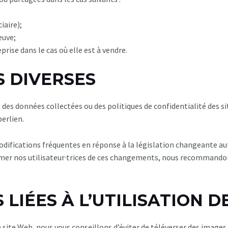
iaire);
euve;
prise dans le cas où elle est à vendre.
S DIVERSES
s données collectées ou des politiques de confidentialité des s
erlien.
odifications fréquentes en réponse à la législation changeante aut
rmer nos utilisateur·trices de ces changements, nous recommandon
S LIÉES À L’UTILISATION
e site Web, nous vous conseillons d’éviter de téléverser des imag