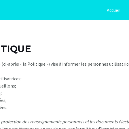
Accueil
ITIQUE
(ci-après « la Politique ») vise à informer les personnes utilisatri
ilisatrices;
eillons;
);
ées;
ées.
la protection des renseignements personnels et les documents élec
s les pays étrangers; en cas de non-conformité ou d’incohérence, 