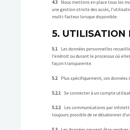
4.3
Nous mettons en place tous les moy
une gestion stricte des accès, l’utilisa
multi-facteur lorsque disponible.
5. UTILISATIO
5.1
Les données personnelles recueillies
l’endroit ou durant le processus où elle
façon transparente.
5.2
Plus spécifiquement, ces données so
5.2.1
Se connecter à un compte utilisa
5.2.2
Les communications par infolettre à
toujours possible de se désabonner d’u
5.3
Les données peuvent être vendues ou